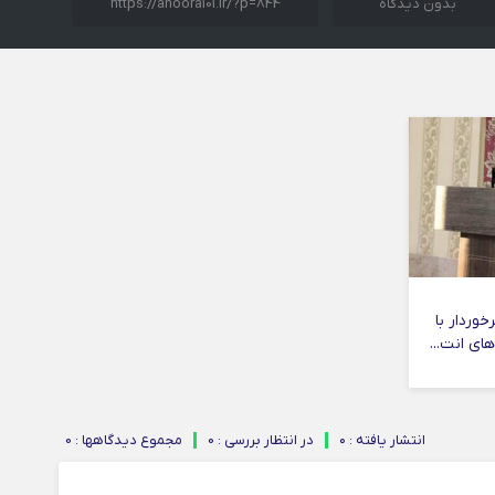
بدون دیدگاه
https://ahoora101.ir/?p=844
وردار با
ای انت...
انتشار یافته : ۰
در انتظار بررسی : 0
مجموع دیدگاهها : 0