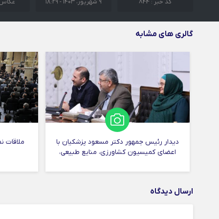
کد خبر : 844
۹ شهریور، ۱۴۰۳ - ۱۸:۲۹
عکاس :
گالری های مشابه
دیدار رئیس جمهور دکتر مسعود پزشکیان با
ملاقات ن
اعضای کمیسیون کشاورزی، منایع طبیعی،
محی...
ارسال دیدگاه