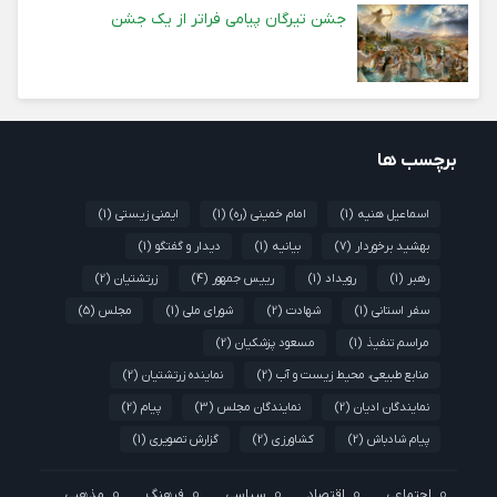
جشن تیرگان پیامی فراتر از یک جشن
برچسب ها
اسماعیل هنیه
(1)
امام خمینی (ره)
(1)
ایمنی زیستی
(1)
بهشید برخوردار
(7)
بیانیه
(1)
دیدار و گفتگو
(1)
رهبر
(1)
رویداد
(1)
رییس جمهور
(4)
زرتشتیان
(2)
سفر استانی
(1)
شهادت
(2)
شورای ملی
(1)
مجلس
(5)
مراسم تنفیذ
(1)
مسعود پزشکیان
(2)
منابع طبیعی، محیط زیست و آب
(2)
نماینده زرتشتیان
(2)
نمایندگان ادیان
(2)
نمایندگان مجلس
(3)
پیام
(2)
پیام شادباش
(2)
کشاورزی
(2)
گزارش تصویری
(1)
اجتماعی
اقتصاد
سیاسی
فرهنگ
مذهبی