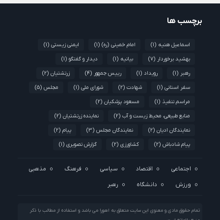
برچسب ها
اسماعیل هنیه
(1)
امام خمینی (ره)
(1)
ایمنی زیستی
(1)
بهشید برخوردار
(7)
بیانیه
(1)
دیدار و گفتگو
(1)
رهبر
(1)
رویداد
(1)
رییس جمهور
(4)
زرتشتیان
(2)
سفر استانی
(1)
شهادت
(2)
شورای ملی
(1)
مجلس
(5)
مراسم تنفیذ
(1)
مسعود پزشکیان
(2)
منابع طبیعی، محیط زیست و آب
(2)
نماینده زرتشتیان
(2)
نمایندگان ادیان
(2)
نمایندگان مجلس
(3)
پیام
(2)
پیام شادباش
(2)
کشاورزی
(2)
گزارش تصویری
(1)
اجتماعی
اقتصاد
سیاسی
فرهنگ
مذهبی
ورزش
دانشگاه
رهبر
تمام حقوق مادی و معنوی این سایت متعلق به اهورا می باشد و استفاده از مطالب با ذکر